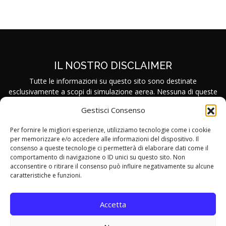
IL NOSTRO DISCLAIMER
Tutte le informazioni su questo sito sono destinate
esclusivamente a scopi di simulazione aerea. Nessuna di queste
informazioni si riferisce o dovrebbe essere utilizzata per scopi di
Gestisci Consenso
aviazione nel mondo reale. È tutto rigorosamente per
divertimento e attività virtuali a scopo di simulazione. Air Sicilia
Per fornire le migliori esperienze, utilizziamo tecnologie come i cookie
Virtual non è una compagnia aerea realmente esistente. Questa
per memorizzare e/o accedere alle informazioni del dispositivo. Il
compagnia aerea virtuale non ha fini di lucro, è completamente
consenso a queste tecnologie ci permetterà di elaborare dati come il
gratuita. Accetti che il tuo utilizzo di questo sito è a tuo rischio.
comportamento di navigazione o ID unici su questo sito. Non
acconsentire o ritirare il consenso può influire negativamente su alcune
caratteristiche e funzioni.
Accetta
AIR SICILIA VIRTUAL © 2026 Copyright. All Rights Reserved.