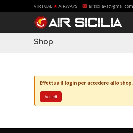
VIRTUAL
★
AIRWAYS |
airsiciliava@gmail.com
Shop
Effettua il login per accedere allo shop.
Accedi