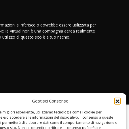
azioni si riferisce o dovrebbe essere utilizzata per
 Sicilia Virtual non è una compagnia aerea realmente
utilizzo di questo sito è a tuo rischio.
Gestisci Consenso
le migliori esperienze, utilizziamo tecnologie come i cookie per
 e/o accedere alle informazioni del dispositivo. Il consenso a queste
ci permetterà di elaborare dati come il comportamento di navigazione o
questo sito. Non acconsentire o ritirare il consenso può influire